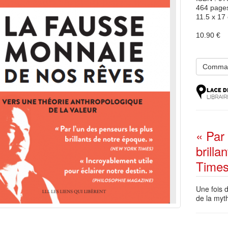
464 page
11.5 x 17
10.90 €
Comma
« Par
brill
Times
Une fois 
de la myth