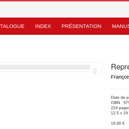
ATALOGUE
INDEX
PRÉSENTATION
MANU
Repre
Françoi
Date de p
ISBN : 9
224 page
12.5 x 19
19.00 €