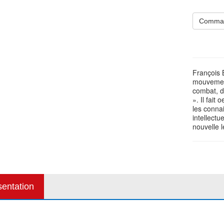
Comma
François 
mouvement 
combat, d
». Il fait
les conna
intellectu
nouvelle l
sentation